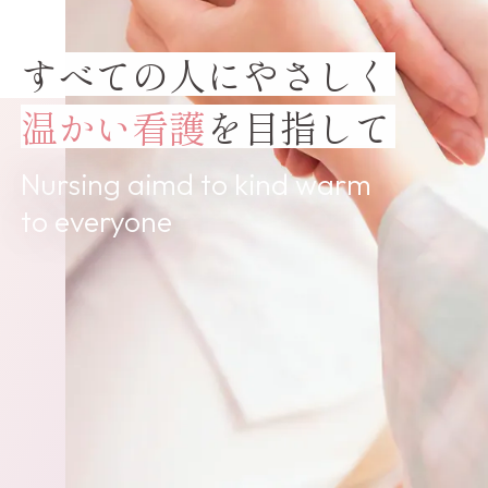
すべての人に
やさしく
温かい看護
を目指して
Nursing aimd to kind warm
to everyone