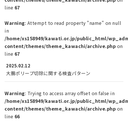
line
67
Warning
: Attempt to read property "name" on null
in
/home/xs158949/kawati.or.jp/public_html/wp_ad
content/themes/theme_kawachi/archive.php
on
line
67
2025.02.12
大腸ポリープ切除に関する検査パターン
Warning
: Trying to access array offset on false in
/home/xs158949/kawati.or.jp/public_html/wp_ad
content/themes/theme_kawachi/archive.php
on
line
66