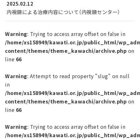
2025.02.12
内視鏡による治療内容について（内視鏡センター）
Warning
: Trying to access array offset on false in
/home/xs158949/kawati.or.jp/public_html/wp_ad
content/themes/theme_kawachi/archive.php
on
line
66
Warning
: Attempt to read property "slug" on null
in
/home/xs158949/kawati.or.jp/public_html/wp_ad
content/themes/theme_kawachi/archive.php
on
line
66
Warning
: Trying to access array offset on false in
/home/xs158949/kawati.or.jp/public_html/wp_ad