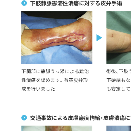
下肢静脈鬱滞性潰瘍に対する皮弁手術
下腿部に静脈うっ滞による難治
術後、下肢
性潰瘍を認めます。有茎皮弁形
下硬結もな
成を行いました
も安定して
交通事故による皮膚瘢痕拘縮・皮膚潰瘍