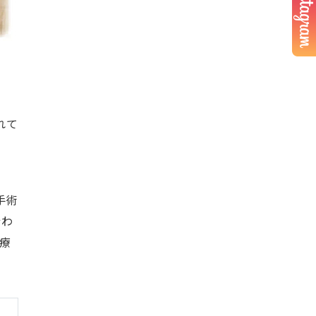
れて
手術
行わ
療