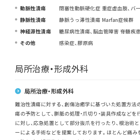
動脈性潰瘍
閉塞性動脈硬化症 重症虚血肢、バージャー
静脈性潰瘍
静脈うっ滞性潰瘍 Marfan症候群
神経源性潰瘍
糖尿病性潰瘍、脳血管障害 脊髄疾患
その他
感染症、膠原病
局所治療・形成外科
局所治療・形成外科
難治性潰瘍に対する、創傷治癒学に基づいた処置方法
瘍の予防として、胼胝の処理・爪切り・装具作成などを
に対し、応急処置として部分抜爪を行ったり、根治術と
ーによる手術などを提案しております。ほとんど痛み