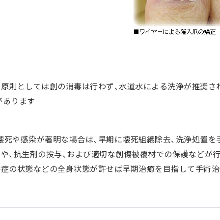
。原則としては創の消毒は行わず、水道水による洗浄が推奨さ
があります
壊死や感染が著明な場合は、早期に壊死組織除去、洗浄処置を
膏や、抗生剤の投与、および適切な創傷被覆材での保護などが
併症の状態などの全身状態が許せば早期治癒を目指して手術治